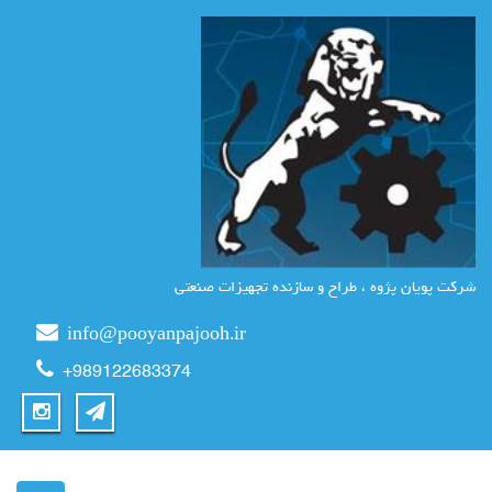
شرکت پویان پژوه ، طراح و سازنده تجهیزات صنعتی
info@pooyanpajooh.ir
+989122683374