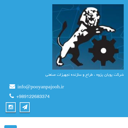
شرکت پویان پژوه ، طراح و سازنده تجهیزات صنعتی
info@pooyanpajooh.ir
+989122683374